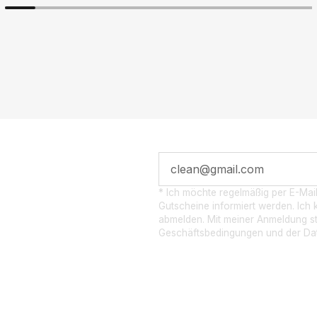
 POST­
* Ich möchte regelmäßig per E-Mai
Gutscheine informiert werden. Ich k
abmelden. Mit meiner Anmeldung s
EN
Geschäftsbedingungen und der Dat
.