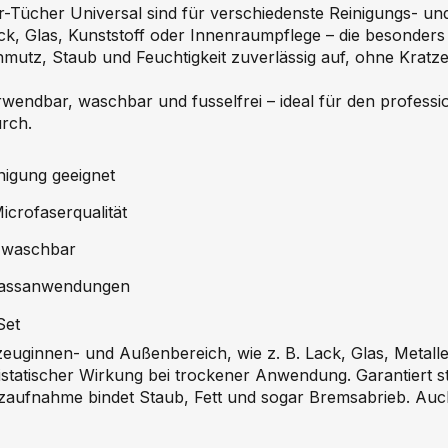
Tücher Universal sind für verschiedenste Reinigungs- un
ck, Glas, Kunststoff oder Innenraumpflege – die besonder
mutz, Staub und Feuchtigkeit zuverlässig auf, ohne Kratz
endbar, waschbar und fusselfrei – ideal für den professio
rch.
nigung geeignet
crofaserqualität
d waschbar
 Nassanwendungen
Set
euginnen- und Außenbereich, wie z. B. Lack, Glas, Metalle,
ntistatischer Wirkung bei trockener Anwendung. Garantiert st
aufnahme bindet Staub, Fett und sogar Bremsabrieb. Auch