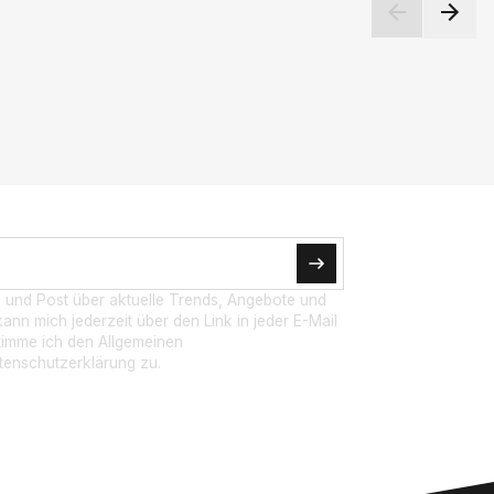
l und Post über aktuelle Trends, Angebote und
ann mich jederzeit über den Link in jeder E-Mail
timme ich den Allgemeinen
enschutzerklärung zu.