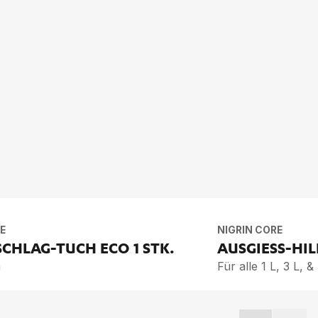
E
NIGRIN CORE
E­SCHLAG-TUCH ECO
1 STK.
AUS­GIESS-HIL­
m
Für alle 1 L, 3 L, 