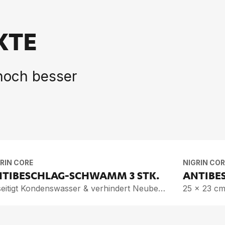
KTE
 noch besser
RIN CORE
NIGRIN COR
­TI­BE­SCHLAG-SCHWAMM
3 STK.
AN­TI­B
Beseitigt Kondenswasser & verhindert Neubeschlag
25 x 23 c