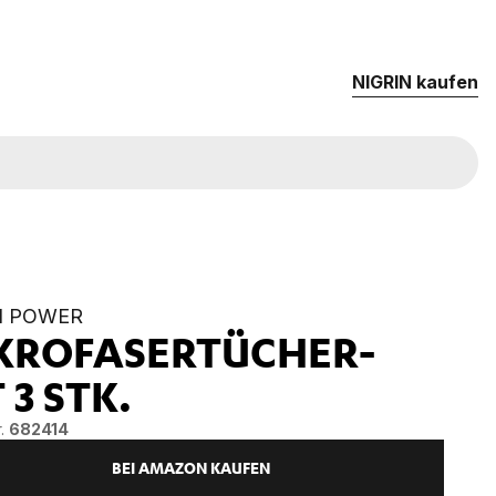
NIG­RIN kau­fen
N POWER
KROFASERTÜCHER-
T
3 STK.
.
682414
BEI AMAZON KAUFEN