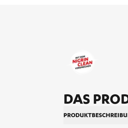
DAS PRO­D
PRO­DUKT­BE­SCHREI­B