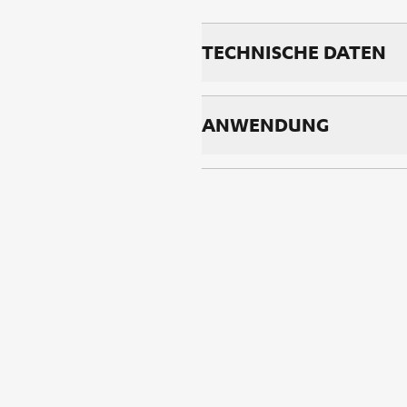
TECH­NI­SCHE DA­TEN
AN­WEN­DUNG