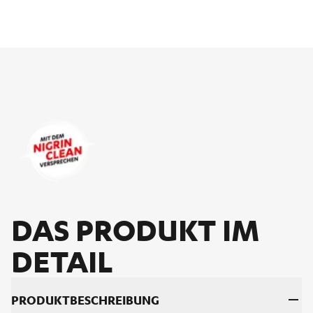
DAS PRO­DUKT IM
DE­TAIL
PRO­DUKT­BE­SCHREI­BUNG