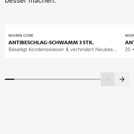
besser machen.
NIGRIN CORE
NIG
AN­TI­BE­SCHLAG-SCHWAMM
3 STK.
AN­
Beseitigt Kondenswasser & verhindert Neubeschlag
25 