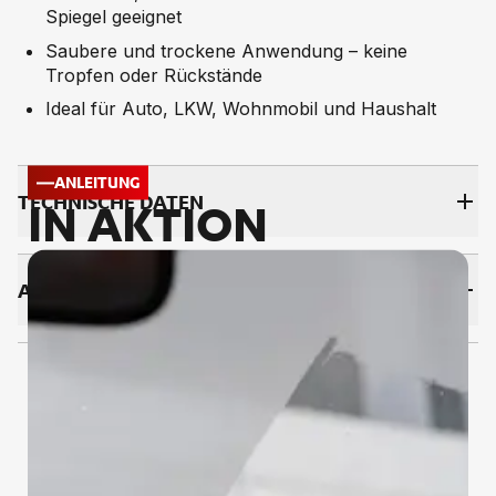
Spiegel geeignet
Saubere und trockene Anwendung – keine
Tropfen oder Rückstände
Ideal für Auto, LKW, Wohnmobil und Haushalt
ANLEITUNG
TECH­NI­SCHE DA­TEN
IN AKTION
AN­WEN­DUNG