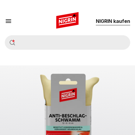
NIG­RIN kau­fen