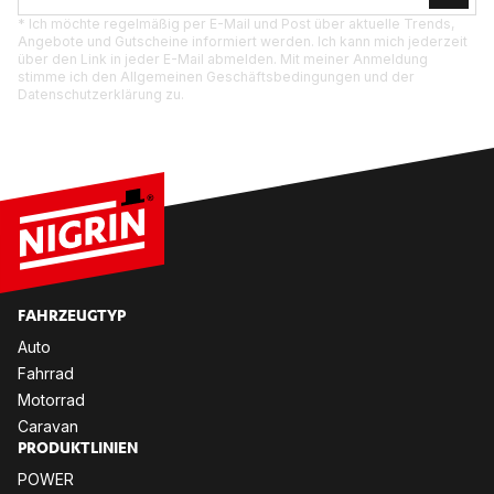
* Ich möchte regelmäßig per E-Mail und Post über aktuelle Trends,
Angebote und Gutscheine informiert werden. Ich kann mich jederzeit
über den Link in jeder E-Mail abmelden. Mit meiner Anmeldung
stimme ich den Allgemeinen Geschäftsbedingungen und der
Datenschutzerklärung zu.
FAHR­ZEUG­TYP
Auto
Fahr­rad
Mo­tor­rad
Ca­ra­van
PRO­DUKT­LI­NI­EN
POW­ER