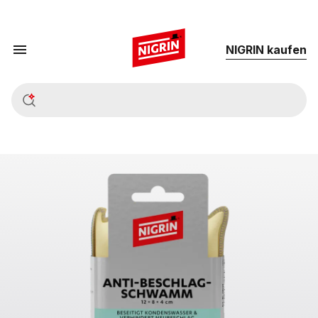
NIG­RIN kau­fen