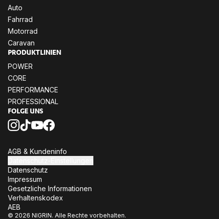
Auto
Fahr­rad
Mo­tor­rad
Ca­ra­van
PRO­DUKT­LI­NI­EN
POW­ER
CORE
PER­FOR­MANCE
PRO­FES­SIO­NAL
FOL­GE UNS
AGB & Kun­den­in­fo
Da­ten­schutz-Ein­stel­lun­gen
Da­ten­schutz
Im­pres­sum
Ge­setz­li­che In­for­ma­tio­nen
Ver­hal­tens­ko­dex
AEB
© 2026 NIGRIN. Alle Rechte vorbehalten.