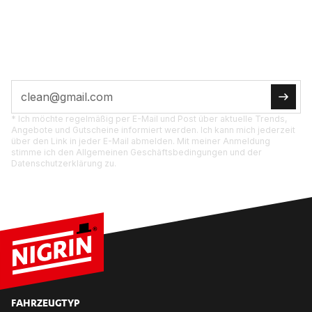
JETZT ABON­NIE­REN
Tipps, Ak­tio­nen und Pro­dukt­neu­hei­ten di­rekt für
dich.
* Ich möchte regelmäßig per E-Mail und Post über aktuelle Trends,
Angebote und Gutscheine informiert werden. Ich kann mich jederzeit
über den Link in jeder E-Mail abmelden. Mit meiner Anmeldung
stimme ich den Allgemeinen Geschäftsbedingungen und der
Datenschutzerklärung zu.
FAHR­ZEUG­TYP