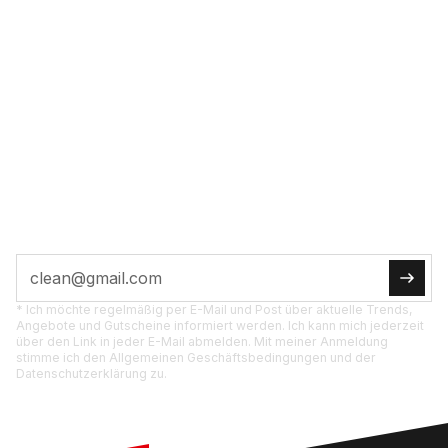
VOL­LE POW­ER INS
POST­FACH
JETZT ABON­NIE­REN
Tipps, Ak­tio­nen und Pro­dukt­neu­hei­ten di­rekt für
dich.
* Ich möchte regelmäßig per E-Mail und Post über aktuelle Trends,
Angebote und Gutscheine informiert werden. Ich kann mich jederzeit
über den Link in jeder E-Mail abmelden. Mit meiner Anmeldung
stimme ich den Allgemeinen Geschäftsbedingungen und der
Datenschutzerklärung zu.