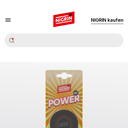
NIG­RIN kau­fen