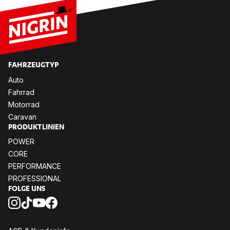
FAHR­ZEUG­TYP
Auto
Fahr­rad
Mo­tor­rad
Ca­ra­van
PRO­DUKT­LI­NI­EN
POW­ER
CORE
PER­FOR­MANCE
PRO­FES­SIO­NAL
FOL­GE UNS