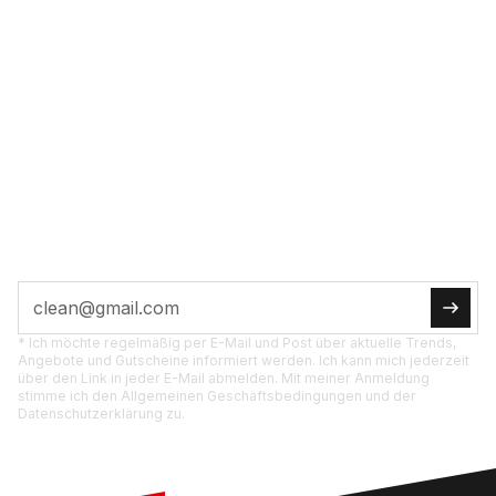
VOL­LE POW­ER INS
POST­FACH
JETZT ABON­NIE­REN
Tipps, Ak­tio­nen und Pro­dukt­neu­hei­ten di­rekt für
dich.
* Ich möchte regelmäßig per E-Mail und Post über aktuelle Trends,
Angebote und Gutscheine informiert werden. Ich kann mich jederzeit
über den Link in jeder E-Mail abmelden. Mit meiner Anmeldung
stimme ich den Allgemeinen Geschäftsbedingungen und der
Datenschutzerklärung zu.