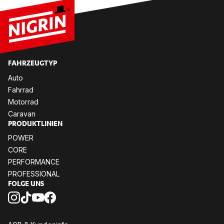
FAHR­ZEUG­TYP
Auto
Fahr­rad
Mo­tor­rad
Ca­ra­van
PRO­DUKT­LI­NI­EN
POW­ER
CORE
PER­FOR­MANCE
PRO­FES­SIO­NAL
FOL­GE UNS