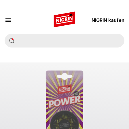
NIG­RIN kau­fen