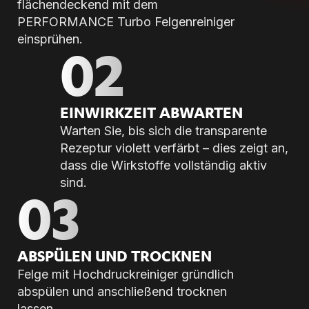
flächendeckend mit dem
PERFORMANCE Turbo Felgenreiniger
einsprühen.
02
EIN­WIRK­ZEIT AB­WAR­TEN
Warten Sie, bis sich die transparente
Rezeptur violett verfärbt – dies zeigt an,
dass die Wirkstoffe vollständig aktiv
sind.
03
AB­SPÜ­LEN UND TROCK­NEN
Felge mit Hochdruckreiniger gründlich
abspülen und anschließend trocknen
lassen.