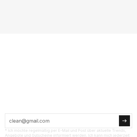
VOL­LE POW­ER INS
POST­FACH
JETZT ABON­NIE­REN
Tipps, Ak­tio­nen und Pro­dukt­neu­hei­ten di­rekt für
dich.
* Ich möchte regelmäßig per E-Mail und Post über aktuelle Trends,
Angebote und Gutscheine informiert werden. Ich kann mich jederzeit