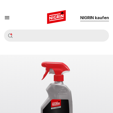
NIG­RIN kau­fen