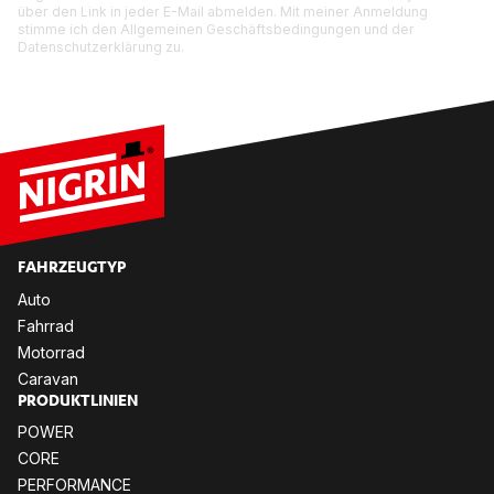
über den Link in jeder E-Mail abmelden. Mit meiner Anmeldung
stimme ich den Allgemeinen Geschäftsbedingungen und der
Datenschutzerklärung zu.
FAHR­ZEUG­TYP
Auto
Fahr­rad
Mo­tor­rad
Ca­ra­van
PRO­DUKT­LI­NI­EN
POW­ER
CORE
PER­FOR­MANCE