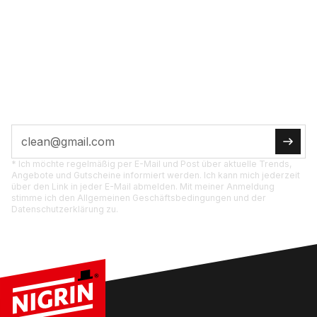
POST­FACH
JETZT ABON­NIE­REN
Tipps, Ak­tio­nen und Pro­dukt­neu­hei­ten di­rekt für
dich.
* Ich möchte regelmäßig per E-Mail und Post über aktuelle Trends,
Angebote und Gutscheine informiert werden. Ich kann mich jederzeit
über den Link in jeder E-Mail abmelden. Mit meiner Anmeldung
stimme ich den Allgemeinen Geschäftsbedingungen und der
Datenschutzerklärung zu.