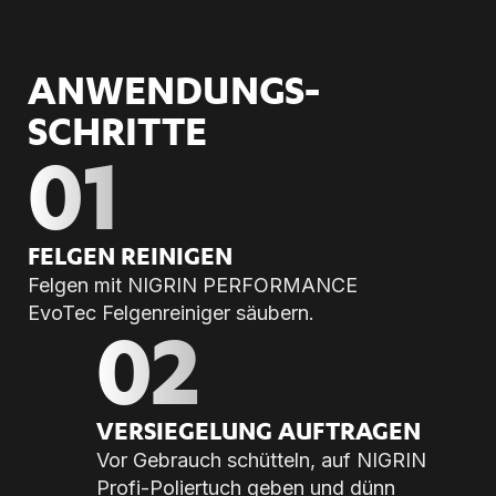
ANWENDUNGS­
SCHRITTE
01
FEL­GEN REI­NI­GEN
Felgen mit NIGRIN PERFORMANCE
EvoTec Felgenreiniger säubern.
02
VER­SIE­GE­LUNG AUF­TRA­GEN
Vor Gebrauch schütteln, auf NIGRIN
Profi-Poliertuch geben und dünn