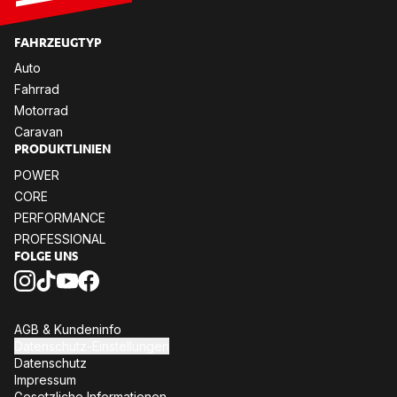
FAHR­ZEUG­TYP
Auto
Fahr­rad
Mo­tor­rad
Ca­ra­van
PRO­DUKT­LI­NI­EN
POW­ER
CORE
PER­FOR­MANCE
PRO­FES­SIO­NAL
FOL­GE UNS
AGB & Kun­den­in­fo
Da­ten­schutz-Ein­stel­lun­gen
Da­ten­schutz
Im­pres­sum
Ge­setz­li­che In­for­ma­tio­nen