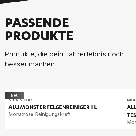
PASSENDE
PRODUKTE
Produkte, die dein Fahrerlebnis noch
besser machen.
Neu
NIGRIN CORE
NIG
ALU MONS­TER FEL­GEN­REI­NI­GER
1 L
ALU
Monströse Reinigungskraft
TES
Mon