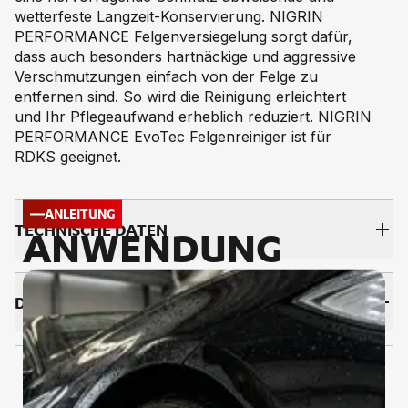
wetterfeste Langzeit-Konservierung. NIGRIN
PERFORMANCE Felgenversiegelung sorgt dafür,
dass auch besonders hartnäckige und aggressive
Verschmutzungen einfach von der Felge zu
entfernen sind. So wird die Reinigung erleichtert
und Ihr Pflegeaufwand erheblich reduziert. NIGRIN
PERFORMANCE EvoTec Felgenreiniger ist für
RDKS geeignet.
ANLEITUNG
TECH­NI­SCHE DA­TEN
ANWENDUNG
DOWNLOADS