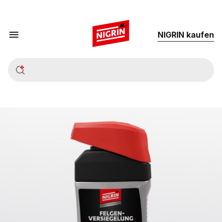
NIG­RIN kau­fen