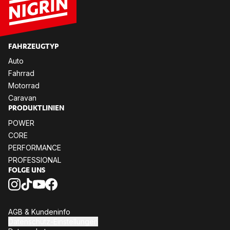
FAHR­ZEUG­TYP
Auto
Fahr­rad
Mo­tor­rad
Ca­ra­van
PRO­DUKT­LI­NI­EN
POW­ER
CORE
PER­FOR­MANCE
PRO­FES­SIO­NAL
FOL­GE UNS
AGB & Kun­den­in­fo
Da­ten­schutz-Ein­stel­lun­gen