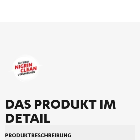
DAS PRO­DUKT IM
DE­TAIL
PRO­DUKT­BE­SCHREI­BUNG