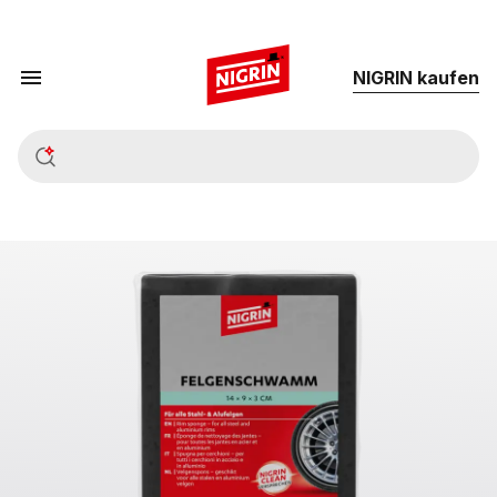
NIG­RIN kau­fen