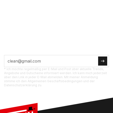
VOL­LE POW­ER INS
POST­FACH
JETZT ABON­NIE­REN
Tipps, Ak­tio­nen und Pro­dukt­neu­hei­ten di­rekt für
dich.
* Ich möchte regelmäßig per E-Mail und Post über aktuelle Trends,
Angebote und Gutscheine informiert werden. Ich kann mich jederzeit
über den Link in jeder E-Mail abmelden. Mit meiner Anmeldung
stimme ich den Allgemeinen Geschäftsbedingungen und der
Datenschutzerklärung zu.