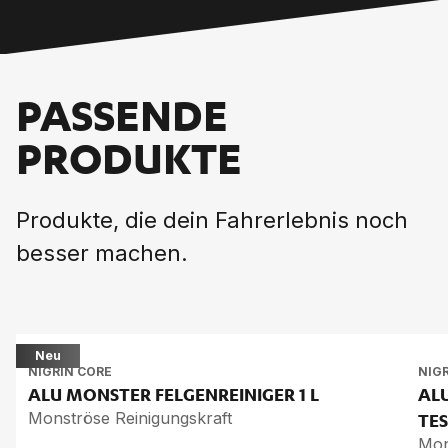
PASSENDE
PRODUKTE
Produkte, die dein Fahrerlebnis noch
besser machen.
Neu
NIGRIN CORE
NIG
ALU MONS­TER FEL­GEN­REI­NI­GER
1 L
ALU
Monströse Reinigungskraft
TES
Mon