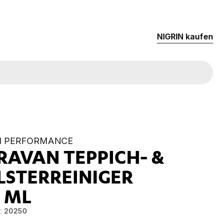
NIG­RIN kau­fen
N PERFORMANCE
RAVAN TEPPICH- &
LSTERREINIGER
0 ML
.
20250