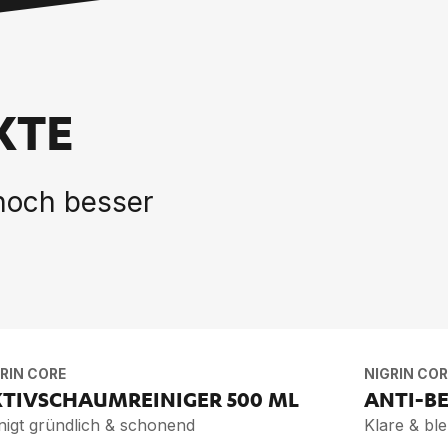
KTE
 noch besser
RIN CORE
NIGRIN COR
­TIV­SCHAUM­REI­NI­GER
500 ML
ANTI-B
nigt gründlich & schonend
Klare & ble