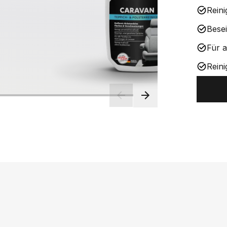
Reini
Bese
Für 
Reini