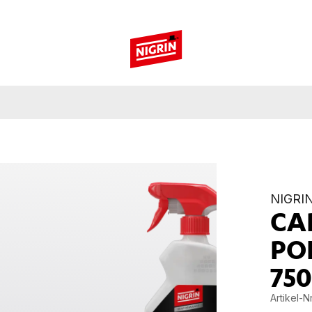
NIGRI
CA
PO
75
Artikel-Nr