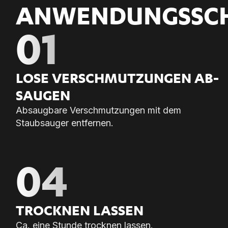
ANWENDUNGS­SC
01
LOSE VER­SCHMUT­ZUN­GEN AB­
SAU­GEN
Absaugbare Verschmutzungen mit dem
Staubsauger entfernen.
04
TROCK­NEN LAS­SEN
Ca. eine Stunde trocknen lassen.