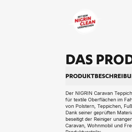
DAS PRO­D
PRO­DUKT­BE­SCHREI­B
Der NIGRIN Caravan Teppich- 
für textile Oberflächen im F
von Polstern, Teppichen, Fu
Dank seiner geprüften Materia
beseitigt der Reiniger unang
Caravan, Wohnmobil und Frei