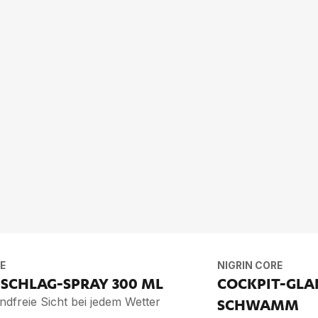
E
NIGRIN CORE
E­SCHLAG-SPRAY
300 ML
COCK­PIT-GLA
ndfreie Sicht bei jedem Wetter
SCHWAMM