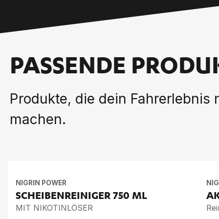
PASSENDE PRODU
Produkte, die dein Fahrerlebnis
machen.
NIGRIN POWER
NIG
SCHEI­BEN­REI­NI­GER
750 ML
AK
MIT NIKOTINLÖSER
Rei