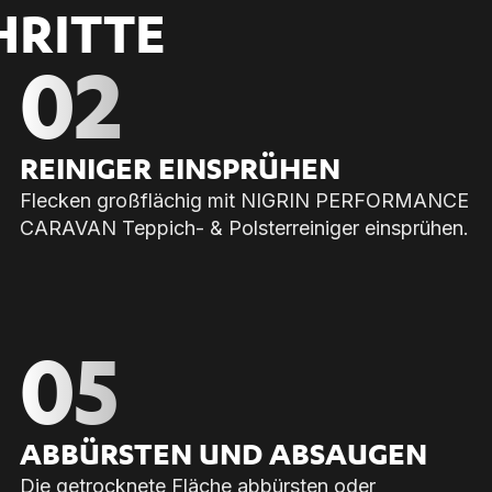
HRITTE
02
REI­NI­GER EIN­SPRÜ­HEN
Flecken großflächig mit NIGRIN PERFORMANCE
CARAVAN Teppich- & Polsterreiniger einsprühen.
05
AB­BÜRS­TEN UND AB­SAU­GEN
Die getrocknete Fläche abbürsten oder