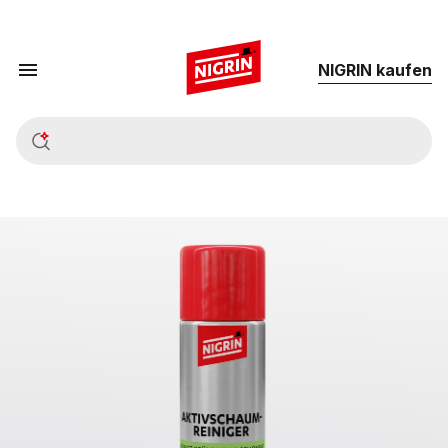
NIG­RIN kau­fen