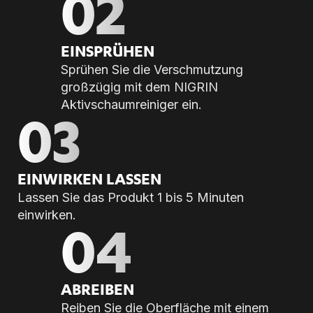
02
EIN­SPRÜ­HEN
Sprühen Sie die Verschmutzung
großzügig mit dem NIGRIN
Aktivschaumreiniger ein.
03
EIN­WIR­KEN LAS­SEN
Lassen Sie das Produkt 1 bis 5 Minuten
einwirken.
04
AB­REI­BEN
Reiben Sie die Oberfläche mit einem