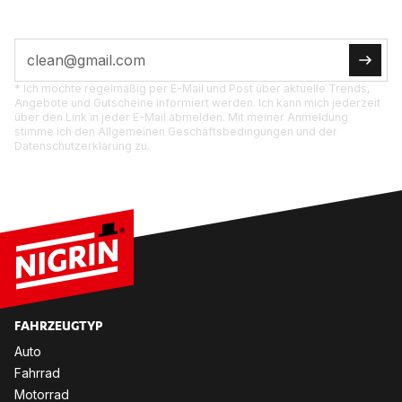
* Ich möchte regelmäßig per E-Mail und Post über aktuelle Trends,
Angebote und Gutscheine informiert werden. Ich kann mich jederzeit
über den Link in jeder E-Mail abmelden. Mit meiner Anmeldung
stimme ich den Allgemeinen Geschäftsbedingungen und der
Datenschutzerklärung zu.
FAHR­ZEUG­TYP
Auto
Fahr­rad
Mo­tor­rad