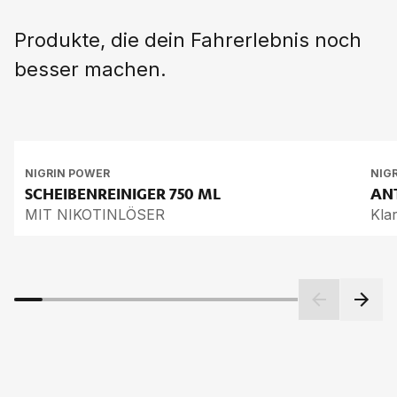
Produkte, die dein Fahrerlebnis noch
besser machen.
NIGRIN POWER
NIG
SCHEI­BEN­REI­NI­GER
750 ML
AN
MIT NIKOTINLÖSER
Kla