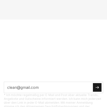
VOL­LE POW­ER INS
POST­FACH
JETZT ABON­NIE­REN
Tipps, Ak­tio­nen und Pro­dukt­neu­hei­ten di­rekt für
dich.
* Ich möchte regelmäßig per E-Mail und Post über aktuelle Trends,
Angebote und Gutscheine informiert werden. Ich kann mich jederzeit
über den Link in jeder E-Mail abmelden. Mit meiner Anmeldung
stimme ich den Allgemeinen Geschäftsbedingungen und der