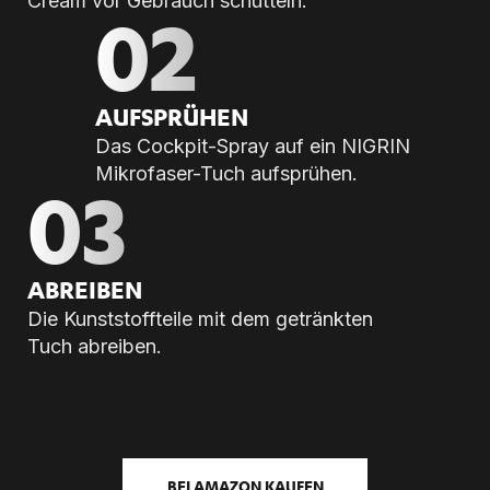
Cream vor Gebrauch schütteln.
02
AUF­SPRÜ­HEN
Das Cockpit-Spray auf ein NIGRIN
Mikrofaser-Tuch aufsprühen.
03
AB­REI­BEN
Die Kunststoffteile mit dem getränkten
Tuch abreiben.
BEI AMAZON KAUFEN