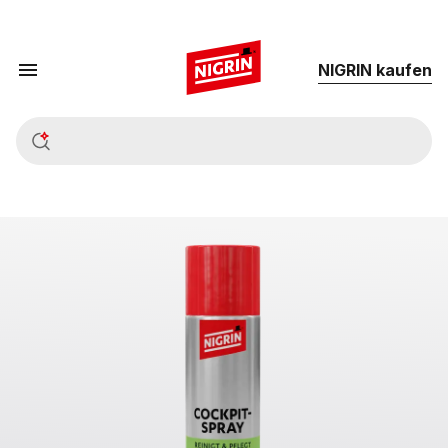
NIG­RIN kau­fen