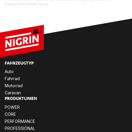
Datenschutzerklärung zu.
FAHR­ZEUG­TYP
Auto
Fahr­rad
Mo­tor­rad
Ca­ra­van
PRO­DUKT­LI­NI­EN
POW­ER
CORE
PER­FOR­MANCE
PRO­FES­SIO­NAL