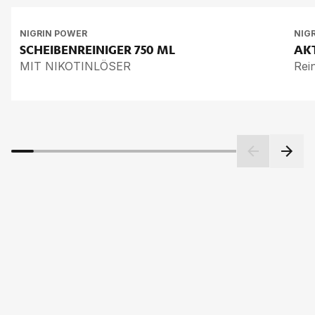
NIGRIN POWER
NIG
SCHEI­BEN­REI­NI­GER
750 ML
AK­
MIT NIKOTINLÖSER
Rei