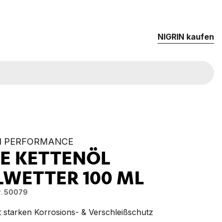
NIG­RIN kau­fen
N PERFORMANCE
KE KETTENÖL
LWETTER
100 ML
.
50079
t starken Korrosions- & Verschleißschutz