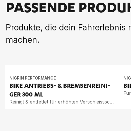
PASSENDE PRODU
Produkte, die dein Fahrerlebnis
machen.
NIGRIN PERFORMANCE
NI
BIKE AN­TRIEBS- & BREM­SEN­REI­NI­
BI
Für
GER
300 ML
Reinigt & entfettet für erhöhten Verschleissschutz