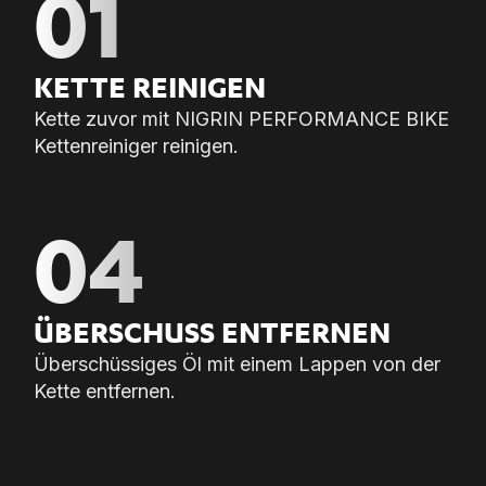
01
KET­TE REI­NI­GEN
Kette zuvor mit NIGRIN PERFORMANCE BIKE
Kettenreiniger reinigen.
04
ÜBER­SCHUSS ENT­FER­NEN
Überschüssiges Öl mit einem Lappen von der
Kette entfernen.