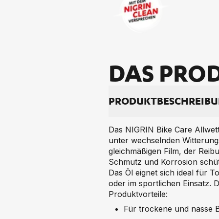
DAS PRO­D
PRO­DUKT­BE­SCHREI­B
Das NIGRIN Bike Care Allwett
unter wechselnden Witterungs
gleichmäßigen Film, der Reibun
Schmutz und Korrosion schüt
Das Öl eignet sich ideal für 
oder im sportlichen Einsatz.
Produktvorteile:
Für trockene und nasse 