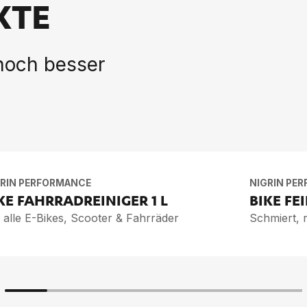
KTE
 noch besser
GRIN PERFORMANCE
NIGRIN PE
KE FAHR­RAD­REI­NI­GER
1 L
BIKE FE
 alle E-Bikes, Scooter & Fahrräder