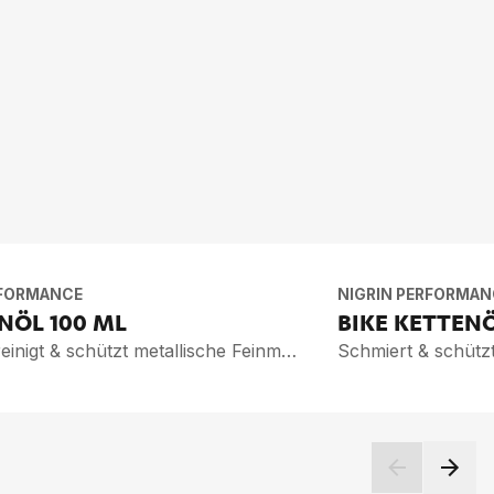
RFORMANCE
NIGRIN PERFORMAN
IN­ÖL
100 ML
BIKE KET­TEN­
Schmiert, reinigt & schützt metallische Feinmechaniken