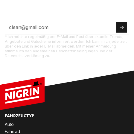
dich.
* Ich möchte regelmäßig per E-Mail und Post über aktuelle Trends,
Angebote und Gutscheine informiert werden. Ich kann mich jederzeit
über den Link in jeder E-Mail abmelden. Mit meiner Anmeldung
stimme ich den Allgemeinen Geschäftsbedingungen und der
Datenschutzerklärung zu.
FAHR­ZEUG­TYP
Auto
Fahr­rad