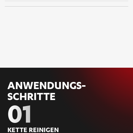
ANWENDUNGS­
SCHRITTE
01
KET­TE REI­NI­GEN