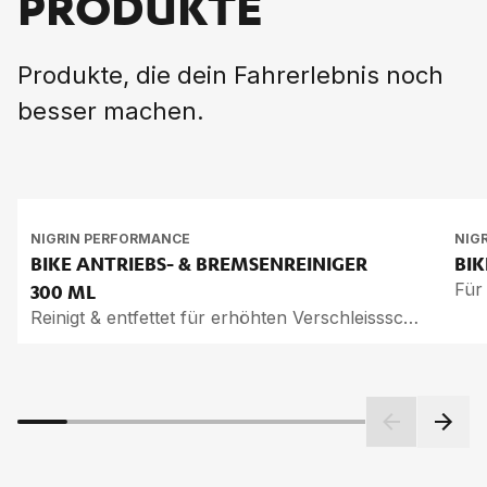
PRODUKTE
Produkte, die dein Fahrerlebnis noch
besser machen.
NIGRIN PERFORMANCE
NIG
BIKE AN­TRIEBS- & BREM­SEN­REI­NI­GER
BIK
Für
300 ML
Reinigt & entfettet für erhöhten Verschleissschutz