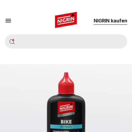
NIG­RIN kau­fen