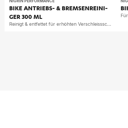
NIGRIN PERFORMANCE
NI
BIKE AN­TRIEBS- & BREM­SEN­REI­NI­
BI
Für
GER
300 ML
Reinigt & entfettet für erhöhten Verschleissschutz
VOL­LE POW­ER INS
FACH