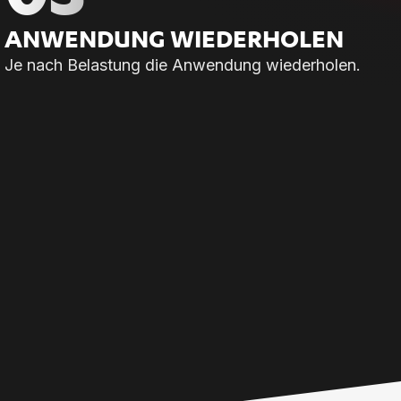
AN­WEN­DUNG WIE­DER­HO­LEN
Je nach Belastung die Anwendung wiederholen.