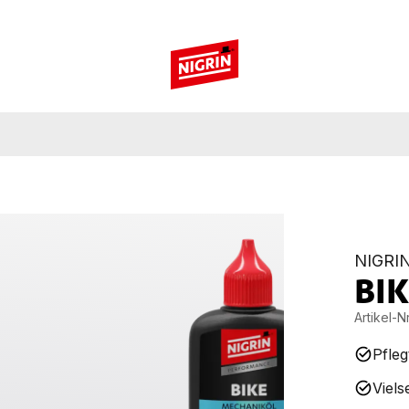
NIGRI
BI
Artikel-Nr
Pfleg
Viels