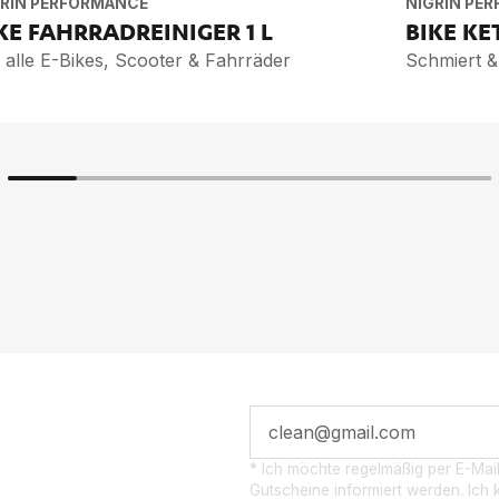
GRIN PERFORMANCE
NIGRIN PE
KE FAHR­RAD­REI­NI­GER
1 L
BIKE KE
 alle E-Bikes, Scooter & Fahrräder
 POST­
* Ich möchte regelmäßig per E-Mai
Gutscheine informiert werden. Ich k