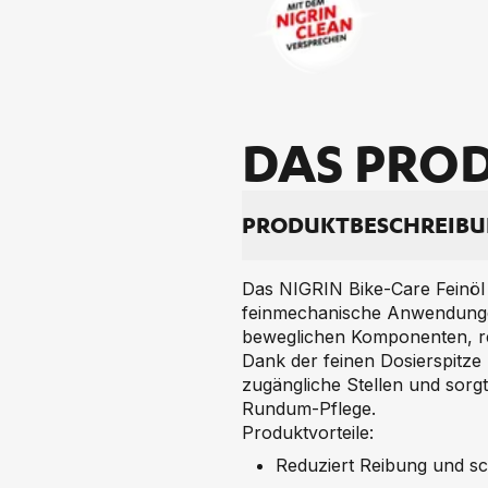
DAS PRO­D
PRO­DUKT­BE­SCHREI­B
Das NIGRIN Bike-Care Feinöl i
feinmechanische Anwendungen
beweglichen Komponenten, red
Dank der feinen Dosierspitze 
zugängliche Stellen und sorg
Rundum-Pflege.
Produktvorteile:
Reduziert Reibung und sc