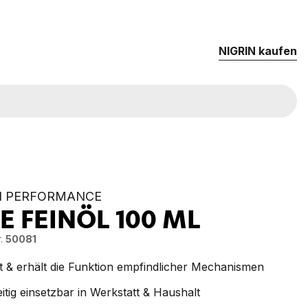
NIG­RIN kau­fen
N PERFORMANCE
KE FEINÖL
100 ML
.
50081
t & erhält die Funktion empfindlicher Mechanismen
eitig einsetzbar in Werkstatt & Haushalt