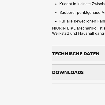
Kriecht in kleinste Zwis
Saubere, punktgenaue An
Für alle beweglichen Fahr
NIGRIN BIKE Mechaniköl ist e
Werkstatt und Haushalt gängig
TECH­NI­SCHE DA­TEN
DOWNLOADS