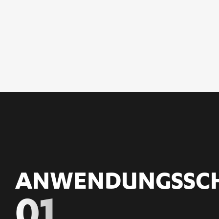
ANWENDUNGS­SC
01