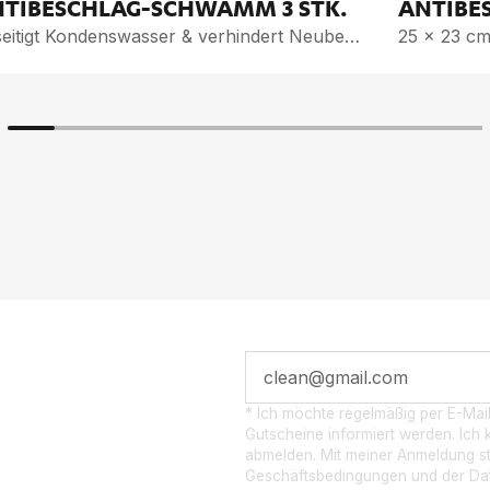
­TI­BE­SCHLAG-SCHWAMM
3 STK.
AN­TI­B
Beseitigt Kondenswasser & verhindert Neubeschlag
25 x 23 c
 POST­
* Ich möchte regelmäßig per E-Mai
Gutscheine informiert werden. Ich k
abmelden. Mit meiner Anmeldung s
EN
Geschäftsbedingungen und der Dat