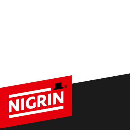
Tipps, Ak­tio­nen und Pro­dukt­neu­hei­ten di­rekt für dich