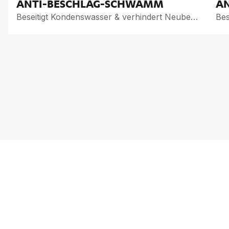
ANTI-BE­SCHLAG-SCHWAMM
AN
Beseitigt Kondenswasser & verhindert Neubeschlag
VOL­LE POW­ER INS
FACH
JETZT ABON­NIE­R