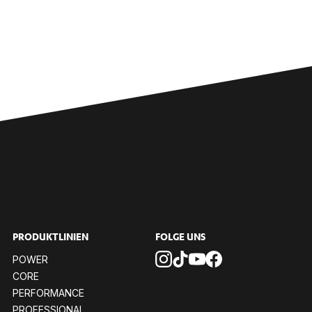
PRO­DUKT­LI­NI­EN
FOL­GE UNS
POW­ER
CORE
PER­FOR­MANCE
PRO­FES­SIO­NAL