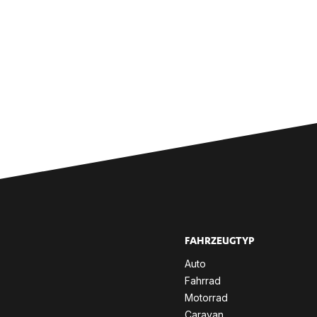
.
FAHR­ZEUG­TYP
Auto
Fahr­rad
Mo­tor­rad
Ca­ra­van