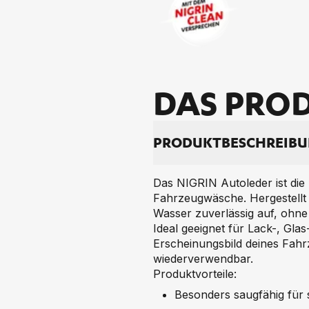
DAS PRO­D
PRO­DUKT­BE­SCHREI­B
Das NIGRIN Autoleder ist die
Fahrzeugwäsche. Hergestellt 
Wasser zuverlässig auf, ohne
Ideal geeignet für Lack-, Glas
Erscheinungsbild deines Fahrz
wiederverwendbar.
Produktvorteile:
Besonders saugfähig für s