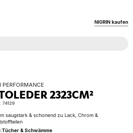
NIG­RIN kau­fen
N PERFORMANCE
TOLEDER
2323CM
²
.
74129
em saugstark & schonend zu Lack, Chrom &
stoffteilen
:
Tücher & Schwämme