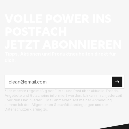
VOLLE POWER INS
POSTFACH
JETZT ABONNIEREN
Tipps, Aktionen und Produktneuheiten direkt für
dich.
* Ich möchte regelmäßig per E-Mail und Post über aktuelle Trends,
Angebote und Gutscheine informiert werden. Ich kann mich jederzeit
über den Link in jeder E-Mail abmelden. Mit meiner Anmeldung
stimme ich den Allgemeinen Geschäftsbedingungen und der
Datenschutzerklärung zu.