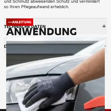
und Schmutz abweisenden Schutz und vermindert
so Ihren Pflegeaufwand erheblich.
ANLEITUNG
TECH­NI­SCHE DA­TEN
ANWENDUNG
DOWNLOADS