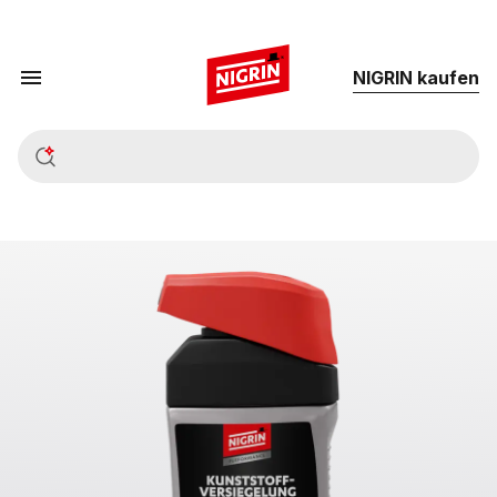
NIG­RIN kau­fen