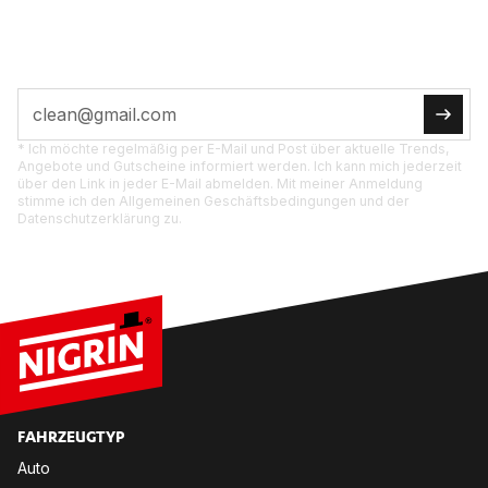
Tipps, Ak­tio­nen und Pro­dukt­neu­hei­ten di­rekt für
dich.
* Ich möchte regelmäßig per E-Mail und Post über aktuelle Trends,
Angebote und Gutscheine informiert werden. Ich kann mich jederzeit
über den Link in jeder E-Mail abmelden. Mit meiner Anmeldung
stimme ich den Allgemeinen Geschäftsbedingungen und der
Datenschutzerklärung zu.
FAHR­ZEUG­TYP
Auto