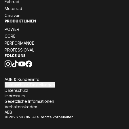
Fahr­rad
Mo­tor­rad
Ca­ra­van
PRO­DUKT­LI­NI­EN
POW­ER
CORE
PER­FOR­MANCE
PRO­FES­SIO­NAL
FOL­GE UNS
AGB & Kun­den­in­fo
Da­ten­schutz-Ein­stel­lun­gen
Da­ten­schutz
Im­pres­sum
Ge­setz­li­che In­for­ma­tio­nen
Ver­hal­tens­ko­dex
AEB
© 2026 NIGRIN. Alle Rechte vorbehalten.