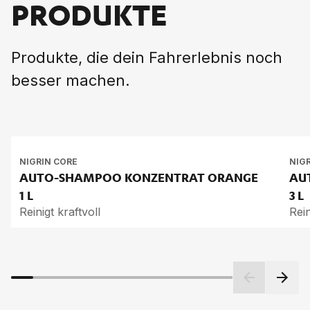
PRODUKTE
Produkte, die dein Fahrerlebnis noch
besser machen.
NIGRIN CORE
NIG
AUTO-SHAM­POO KON­ZEN­TRAT ORAN­GE
AU
1 L
3 L
Reinigt kraftvoll
Rein