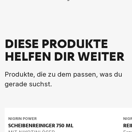
DIESE PRODUKTE
HELFEN DIR WEITER
Produkte, die zu dem passen, was du
gerade suchst.
NIGRIN POWER
NIG
SCHEIBENREINIGER
750 ML
RE