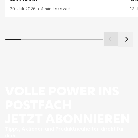
20. Juli 2026
•
4 min Lesezeit
17.
VOLLE POWER INS
POSTFACH
JETZT ABONNIEREN
Tipps, Aktionen und Produktneuheiten direkt für
dich.