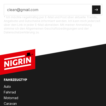
* Ich möchte regelmäßig per E-Mail und Post über aktuelle Trends,
Angebote und Gutscheine informiert werden. Ich kann mich jederzeit
über den Link in jeder E-Mail abmelden. Mit meiner Anmeldung
stimme ich den Allgemeinen Geschäftsbedingungen und der
Datenschutzerklärung zu.
FAHR­ZEUG­TYP
Auto
Fahr­rad
Mo­tor­rad
Ca­ra­van