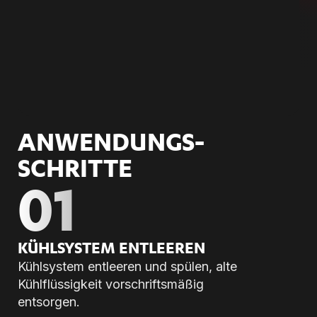
ANWENDUNGS­
SCHRITTE
01
KÜHL­SYS­TEM ENT­LEE­REN
Kühlsystem entleeren und spülen, alte
Kühlflüssigkeit vorschriftsmäßig
entsorgen.