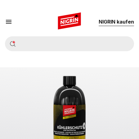
NIG­RIN kau­fen