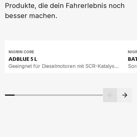
Produkte, die dein Fahrerlebnis noch
besser machen.
NIGRIN CORE
NIG
AD­BLUE
5 L
BAT
Geeingnet für Dieselmotoren mit SCR-Katalysator
Sor