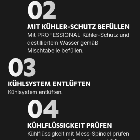
02
MIT KÜH­LER-SCHUTZ BE­FÜL­LEN
Mit PROFESSIONAL Kühler-Schutz und
destilliertem Wasser gemäß
Mischtabelle befüllen.
03
KÜHL­SYS­TEM ENT­LÜF­TEN
Kühlsystem entlüften.
04
KÜHL­FLÜS­SIG­KEIT PRÜ­FEN
Kühlflüssigkeit mit Mess-Spindel prüfen