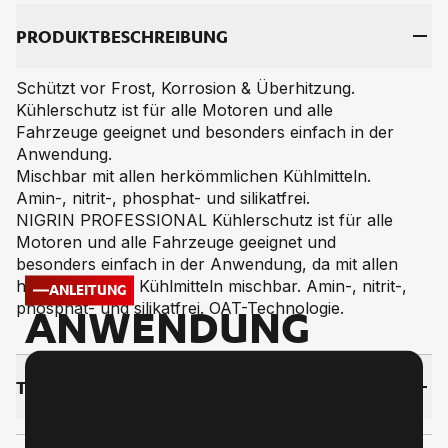
PRO­DUKT­BE­SCHREI­BUNG
Schützt vor Frost, Korrosion & Überhitzung.
Kühlerschutz ist für alle Motoren und alle
Fahrzeuge geeignet und besonders einfach in der
Anwendung.
Mischbar mit allen herkömmlichen Kühlmitteln.
Amin-, nitrit-, phosphat- und silikatfrei.
NIGRIN PROFESSIONAL Kühlerschutz ist für alle
Motoren und alle Fahrzeuge geeignet und
besonders einfach in der Anwendung, da mit allen
herkömmlichen Kühlmitteln mischbar. Amin-, nitrit-,
ANLEITUNG
phosphat- und silikatfrei. OAT-Technologie.
ANWENDUNG
TECH­NI­SCHE DA­TEN