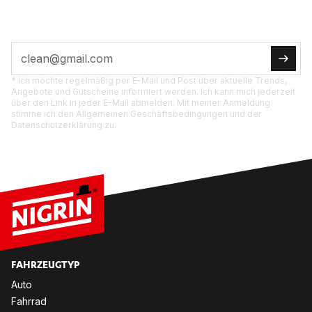
dich.
* Ich möchte regelmäßig per E-Mail und Post über aktuelle Trends,
Angebote und Gutscheine informiert werden. Ich kann mich jederzeit
über den Link in jeder E-Mail abmelden. Mit meiner Anmeldung
stimme ich den Allgemeinen Geschäftsbedingungen und der
Datenschutzerklärung zu.
FAHR­ZEUG­TYP
Auto
Fahr­rad