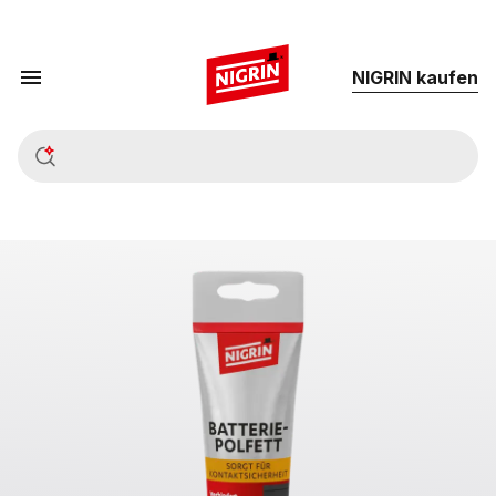
NIG­RIN kau­fen