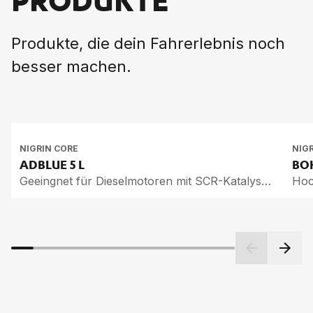
PRODUKTE
Produkte, die dein Fahrerlebnis noch
besser machen.
NIGRIN CORE
NIG
AD­BLUE
5 L
BOH
Geeingnet für Dieselmotoren mit SCR-Katalysator
Hoc