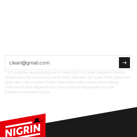
POST­FACH
JETZT ABON­NIE­REN
Tipps, Ak­tio­nen und Pro­dukt­neu­hei­ten di­rekt für
dich.
* Ich möchte regelmäßig per E-Mail und Post über aktuelle Trends,
Angebote und Gutscheine informiert werden. Ich kann mich jederzeit
über den Link in jeder E-Mail abmelden. Mit meiner Anmeldung
stimme ich den Allgemeinen Geschäftsbedingungen und der
Datenschutzerklärung zu.