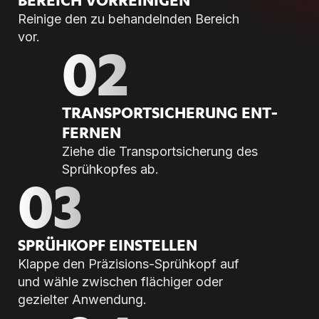
Reinige den zu behandelnden Bereich
vor.
02
TRANS­PORT­SI­CHE­RUNG ENT­
FER­NEN
Ziehe die Transportsicherung des
Sprühkopfes ab.
03
SPRÜH­KOPF EIN­STEL­LEN
Klappe den Präzisions-Sprühkopf auf
und wähle zwischen flächiger oder
gezielter Anwendung.