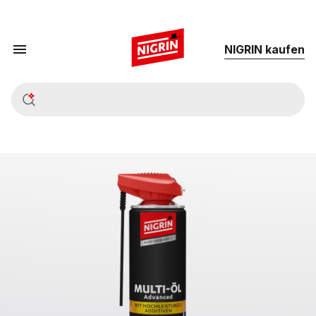
NIG­RIN kau­fen