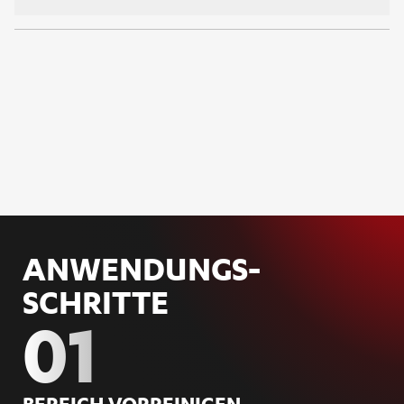
ANWENDUNGS­
SCHRITTE
01
BE­REICH VOR­REI­NI­GEN