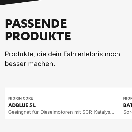
PASSENDE
PRODUKTE
Produkte, die dein Fahrerlebnis noch
besser machen.
NIGRIN CORE
NIG
AD­BLUE
5 L
BAT
Geeingnet für Dieselmotoren mit SCR-Katalysator
Sor