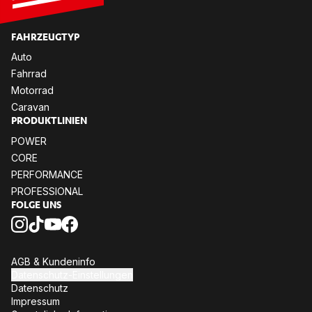
FAHR­ZEUG­TYP
Auto
Fahr­rad
Mo­tor­rad
Ca­ra­van
PRO­DUKT­LI­NI­EN
POW­ER
CORE
PER­FOR­MANCE
PRO­FES­SIO­NAL
FOL­GE UNS
AGB & Kun­den­in­fo
Da­ten­schutz-Ein­stel­lun­gen
Da­ten­schutz
Im­pres­sum