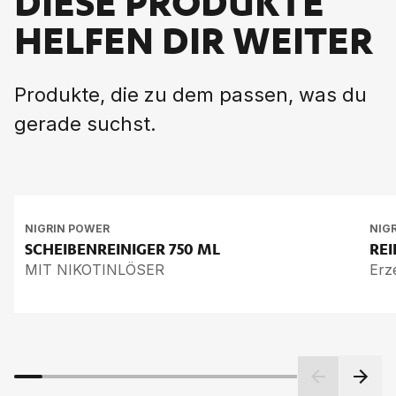
DIESE PRODUKTE
HELFEN DIR WEITER
Produkte, die zu dem passen, was du
gerade suchst.
NIGRIN POWER
NIG
SCHEIBENREINIGER
750 ML
RE
MIT NIKOTINLÖSER
Erz