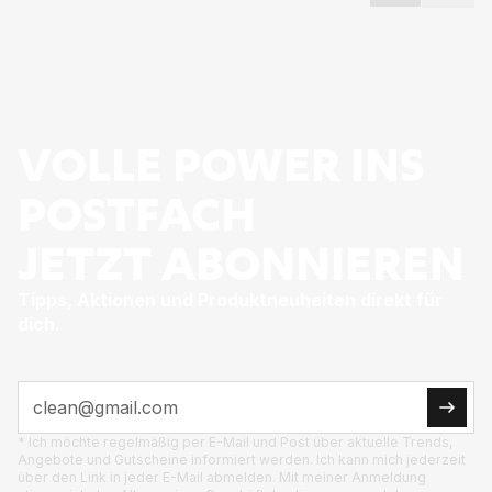
VOLLE POWER INS
POSTFACH
JETZT ABONNIEREN
Tipps, Aktionen und Produktneuheiten direkt für
dich.
* Ich möchte regelmäßig per E-Mail und Post über aktuelle Trends,
Angebote und Gutscheine informiert werden. Ich kann mich jederzeit
über den Link in jeder E-Mail abmelden. Mit meiner Anmeldung