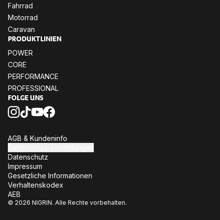
Fahr­rad
Mo­tor­rad
Ca­ra­van
PRO­DUKT­LI­NI­EN
POW­ER
CORE
PER­FOR­MANCE
PRO­FES­SIO­NAL
FOL­GE UNS
AGB & Kun­den­in­fo
Da­ten­schutz-Ein­stel­lun­gen
Da­ten­schutz
Im­pres­sum
Ge­setz­li­che In­for­ma­tio­nen
Ver­hal­tens­ko­dex
AEB
© 2026 NIGRIN. Alle Rechte vorbehalten.