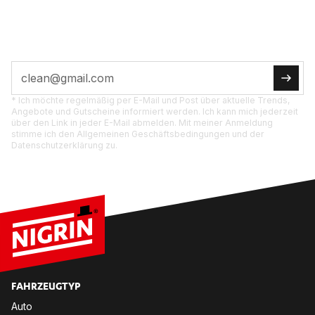
Tipps, Ak­tio­nen und Pro­dukt­neu­hei­ten di­rekt für
dich.
* Ich möchte regelmäßig per E-Mail und Post über aktuelle Trends,
Angebote und Gutscheine informiert werden. Ich kann mich jederzeit
über den Link in jeder E-Mail abmelden. Mit meiner Anmeldung
stimme ich den Allgemeinen Geschäftsbedingungen und der
Datenschutzerklärung zu.
FAHR­ZEUG­TYP
Auto