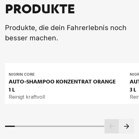
PRODUKTE
Produkte, die dein Fahrerlebnis noch
besser machen.
NIGRIN CORE
NIG
AUTO-SHAM­POO KON­ZEN­TRAT ORAN­GE
AU
1 L
3 L
Reinigt kraftvoll
Rein