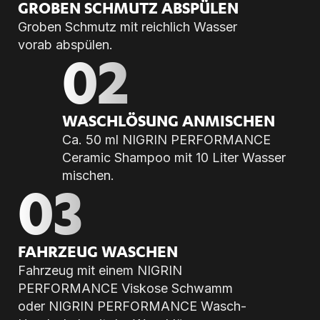
GRO­BEN SCHMUTZ AB­SPÜ­LEN
Groben Schmutz mit reichlich Wasser
vorab abspülen.
02
WASCH­LÖ­SUNG AN­MI­SCHEN
Ca. 50 ml NIGRIN PERFORMANCE
Ceramic Shampoo mit 10 Liter Wasser
mischen.
03
FAHR­ZEUG WA­SCHEN
Fahrzeug mit einem NIGRIN
PERFORMANCE Viskose Schwamm
oder NIGRIN PERFORMANCE Wasch-