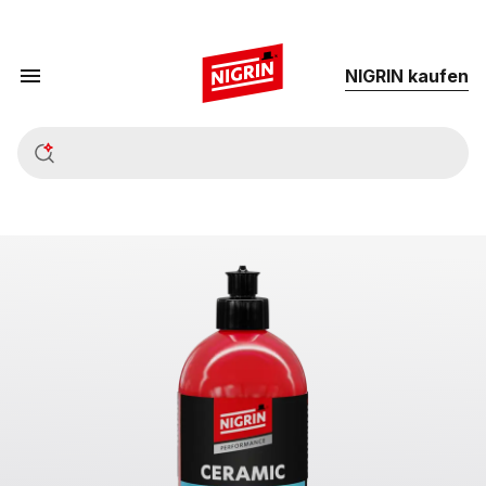
NIG­RIN kau­fen