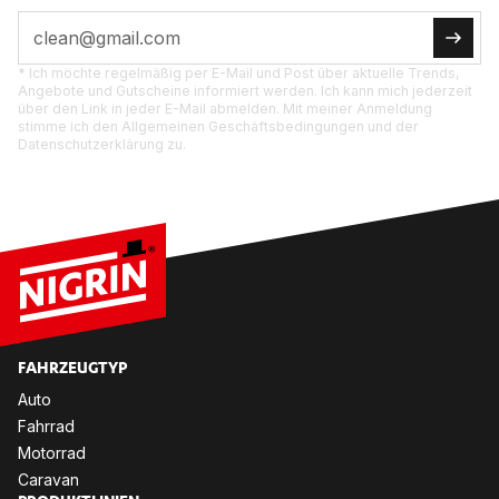
* Ich möchte regelmäßig per E-Mail und Post über aktuelle Trends,
Angebote und Gutscheine informiert werden. Ich kann mich jederzeit
über den Link in jeder E-Mail abmelden. Mit meiner Anmeldung
stimme ich den Allgemeinen Geschäftsbedingungen und der
Datenschutzerklärung zu.
FAHR­ZEUG­TYP
Auto
Fahr­rad
Mo­tor­rad
Ca­ra­van