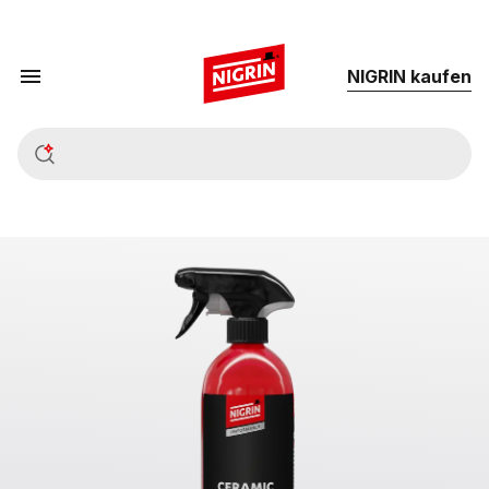
NIG­RIN kau­fen