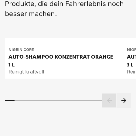
Produkte, die dein Fahrerlebnis noch
besser machen.
NIGRIN CORE
NIG
AUTO-SHAM­POO KON­ZEN­TRAT ORAN­GE
AU
1 L
3 L
Reinigt kraftvoll
Rein