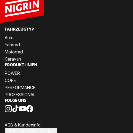
FAHR­ZEUG­TYP
Auto
Fahr­rad
Mo­tor­rad
Ca­ra­van
PRO­DUKT­LI­NI­EN
POW­ER
CORE
PER­FOR­MANCE
PRO­FES­SIO­NAL
FOL­GE UNS
AGB & Kun­den­in­fo
Da­ten­schutz-Ein­stel­lun­gen