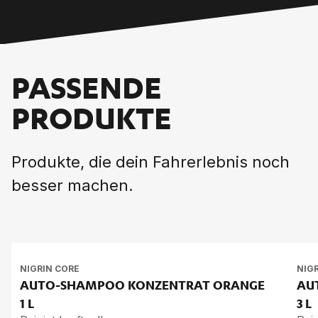
PASSENDE
PRODUKTE
Produkte, die dein Fahrerlebnis noch
besser machen.
NIGRIN CORE
NIG
AUTO-SHAM­POO KON­ZEN­TRAT ORAN­GE
AU
1 L
3 L