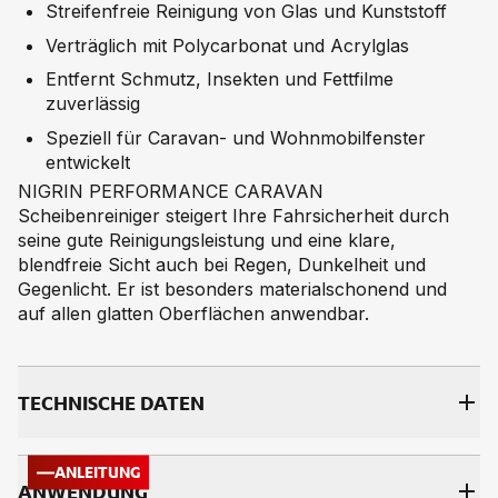
Streifenfreie Reinigung von Glas und Kunststoff
Verträglich mit Polycarbonat und Acrylglas
Entfernt Schmutz, Insekten und Fettfilme
zuverlässig
Speziell für Caravan- und Wohnmobilfenster
entwickelt
NIGRIN PERFORMANCE CARAVAN
Scheibenreiniger steigert Ihre Fahrsicherheit durch
seine gute Reinigungsleistung und eine klare,
blendfreie Sicht auch bei Regen, Dunkelheit und
Gegenlicht. Er ist besonders materialschonend und
auf allen glatten Oberflächen anwendbar.
TECH­NI­SCHE DA­TEN
ANLEITUNG
AN­WEN­DUNG