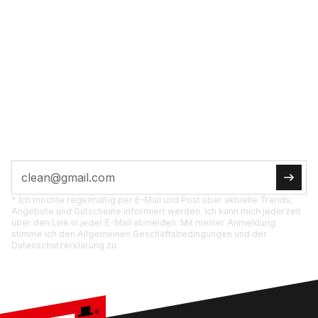
VOL­LE POW­ER INS
POST­FACH
JETZT ABON­NIE­REN
Tipps, Ak­tio­nen und Pro­dukt­neu­hei­ten di­rekt für
dich.
* Ich möchte regelmäßig per E-Mail und Post über aktuelle Trends,
Angebote und Gutscheine informiert werden. Ich kann mich jederzeit
über den Link in jeder E-Mail abmelden. Mit meiner Anmeldung
stimme ich den Allgemeinen Geschäftsbedingungen und der
Datenschutzerklärung zu.