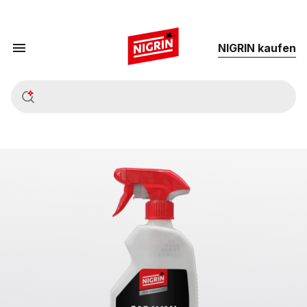
NIG­RIN kau­fen