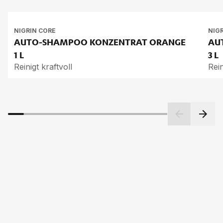
NIGRIN CORE
NIG
AUTO-SHAM­POO KON­ZEN­TRAT ORAN­GE
AU
1 L
3 L
Reinigt kraftvoll
Rein