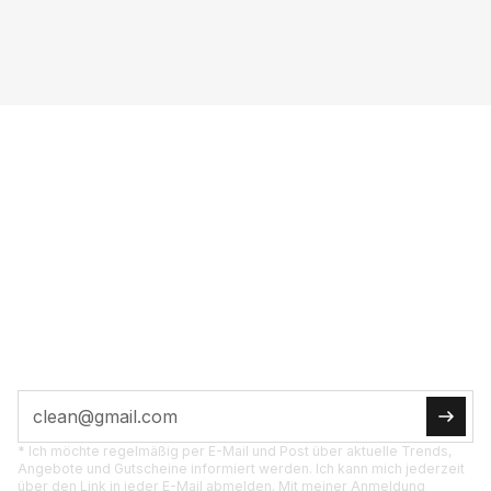
VOL­LE POW­ER INS
POST­FACH
JETZT ABON­NIE­REN
Tipps, Ak­tio­nen und Pro­dukt­neu­hei­ten di­rekt für
dich.
* Ich möchte regelmäßig per E-Mail und Post über aktuelle Trends,
Angebote und Gutscheine informiert werden. Ich kann mich jederzeit
über den Link in jeder E-Mail abmelden. Mit meiner Anmeldung