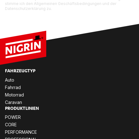
stimme ich den Allgemeinen Geschäftsbedingungen und der
Datenschutzerklärung zu.
FAHR­ZEUG­TYP
Auto
Fahr­rad
Mo­tor­rad
Ca­ra­van
PRO­DUKT­LI­NI­EN
POW­ER
CORE
PER­FOR­MANCE