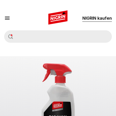
NIG­RIN kau­fen