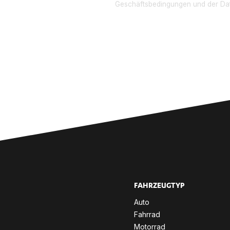
EN
Geschäftsbedingungen und der Dat
.
FAHR­ZEUG­TYP
Auto
Fahr­rad
Mo­tor­rad