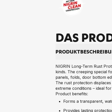
DAS PRO­D
PRO­DUKT­BE­SCHREI­B
NIGRIN Long-Term Rust Protect
kinds. The creeping special fo
panels, folds, door bottom ed
The rust protection displaces
extreme conditions – ideal for
Product benefits:
Forms a transparent, wate
Provides lasting protecti