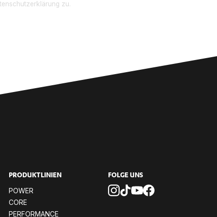
enschutzerklärung zu.
PRO­DUKT­LI­NI­EN
FOL­GE UNS
POW­ER
CORE
PER­FOR­MANCE