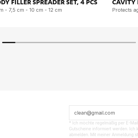
DY FIL­LER SPREA­DER SET, 4 PCS
CA­VI­TY
m - 7,5 cm - 10 cm - 12 cm
Protects ag
 POST­
* Ich möchte regelmäßig per E-Mai
Gutscheine informiert werden. Ich k
abmelden. Mit meiner Anmeldung s