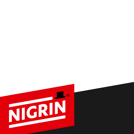
JETZT ABON­NIE­R
Tipps, Ak­tio­nen und Pro­dukt­neu­hei­ten di­rekt für dich