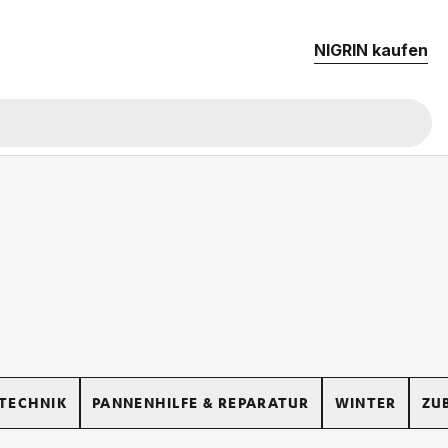
NIG­RIN kau­fen
TECHNIK
PANNENHILFE & REPARATUR
WINTER
ZU