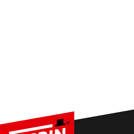
VOLLE POWER INS
POSTFACH
JETZT ABONNIER
Tipps, Aktionen und Produktneuheiten direkt für dich