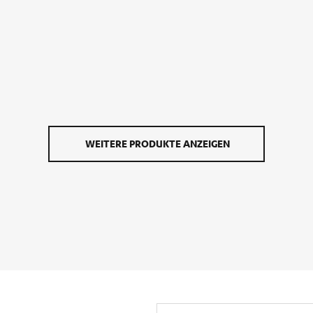
RE
NIGRIN CORE
T-SPRAY NEUTRAL
COCKPIT-SPRAY VA
400 ML
flegt
Reinigt & pflegt
WEITERE PRODUKTE ANZEIGEN