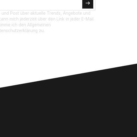
l und Post über aktuelle Trends, Angebote und
ann mich jederzeit über den Link in jeder E-Mail
timme ich den Allgemeinen
enschutzerklärung zu.