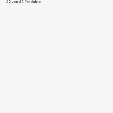
42 von 42 Produkte
NIGRIN POWER
NIGRIN CO
SCHEIBENREINIGER
750 ML
AKTIVS
500 ML
MIT NIKOTINLÖSER
Reinigt gr
NIGRIN CORE
NIGRIN CO
COCKPIT-SPRAY APFEL
COCKPI
400 ML
CREAM
Reinigt & pflegt
Reinigt & p